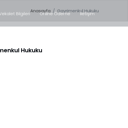
Anasayfa
Gayrimenkul Hukuku
Vekalet Bilgileri
Online Ödeme
İletişim
menkul Hukuku