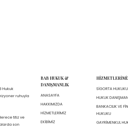
BAB HUKUK &
HIZMETLERIMI
DANIŞMANLIK
B Hukuk
SIGORTA HUKUKU
ANASAYFA
 vizyoner ruhuyla
HUKUK DANIŞMAN
HAKKIMIZDA
BANKACILIK VE FI
HIZMETLERIMIZ
HUKUKU
erece titiz ve
EKIBIMIZ
GAYRIMENKUL HU
malarda son