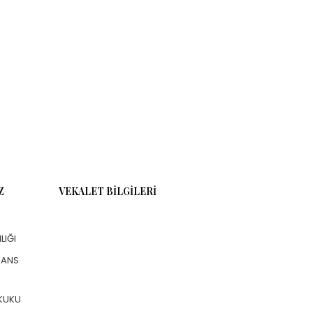
Z
VEKALET BILGILERI
LIĞI
NANS
KUKU